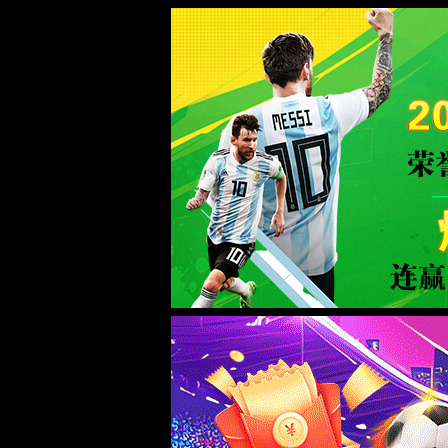
绿茵体育_9939直播_绿茵直播