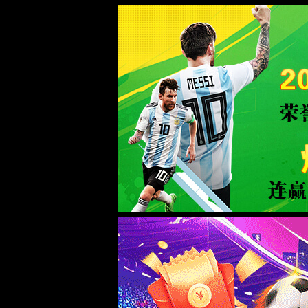
绿茵体育_9939直播_绿茵直播