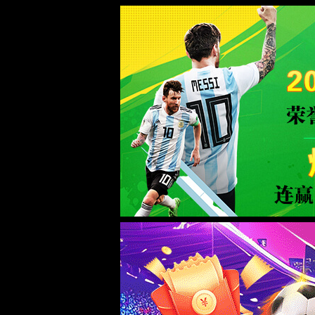
绿茵体育_9939直播_绿茵直播