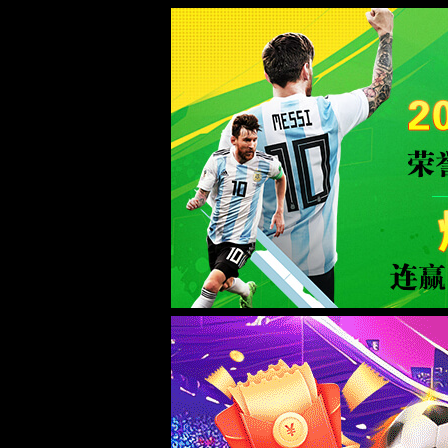
绿茵体育_9939直播_绿茵直播